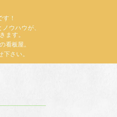
です！
とノウハウが、
きます。
績の看板屋。
せ下さい。