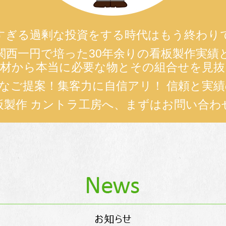
すぎる過剰な投資をする時代はもう終わり
関西一円で培った30年余りの看板製作実績
素材から本当に必要な物とその組合せを見抜
oなご提案！集客力に自信アリ！ 信頼と実
板製作 カントラ工房へ、まずはお問い合わ