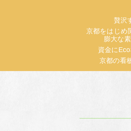
贅沢
京都をはじめ
膨大な
資金にEc
京都の看