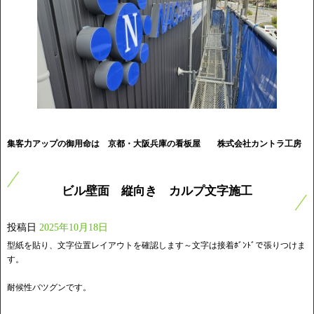
集客力アップの御用命は 京都・大阪兵庫の看板屋
株式会社カントラ工房
ビル壁面 縦向き カルプ文字施工
投稿日
2025年10月18日
型紙を貼り、文字位置レイアウトを確認します～文字は接着ﾎﾞﾝﾄﾞで張りつけま
す。
耐候性バツグンです。