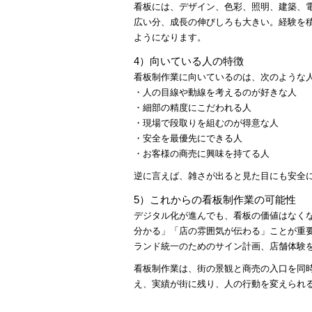
看板には、デザイン、色彩、照明、建築、
広い分、成長の伸びしろも大きい。経験を
ようになります。
4）向いている人の特徴
看板制作業に向いているのは、次のような
・人の目線や動線を考えるのが好きな人
・細部の精度にこだわれる人
・現場で段取りを組むのが得意な人
・安全を最優先にできる人
・お客様の商売に興味を持てる人
逆に言えば、雑さが出ると見た目にも安全
5）これからの看板制作業の可能性
デジタル化が進んでも、看板の価値はなく
分かる」「店の雰囲気が伝わる」ことが重要
ランド統一のためのサイン計画、店舗体験
看板制作業は、街の景観と商売の入口を同
え、実績が街に残り、人の行動を変えられ