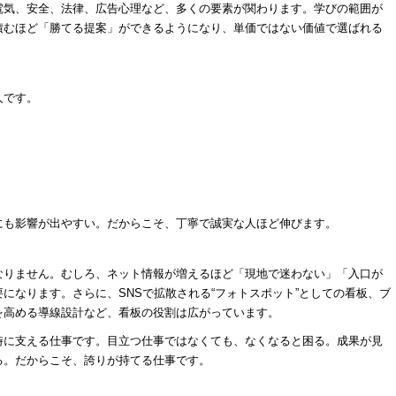
電気、安全、法律、広告心理など、多くの要素が関わります。学びの範囲が
積むほど「勝てる提案」ができるようになり、単価ではない価値で選ばれる
人です。
にも影響が出やすい。だからこそ、丁寧で誠実な人ほど伸びます。
なりません。むしろ、ネット情報が増えるほど「現地で迷わない」「入口が
になります。さらに、SNSで拡散される“フォトスポット”としての看板、ブ
を高める導線設計など、看板の役割は広がっています。
時に支える仕事です。目立つ仕事ではなくても、なくなると困る。成果が見
る。だからこそ、誇りが持てる仕事です。