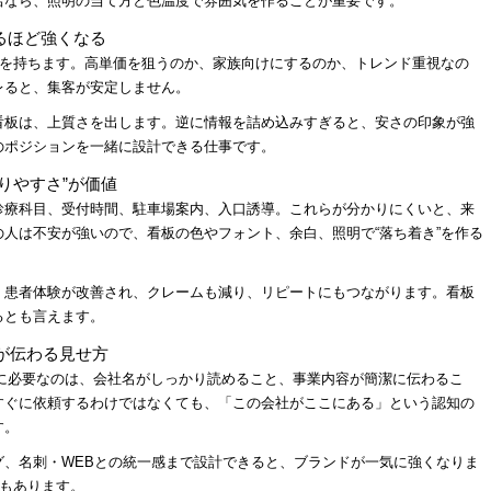
店なら、照明の当て方と色温度で雰囲気を作ることが重要です。
るほど強くなる
力を持ちます。高単価を狙うのか、家族向けにするのか、トレンド重視なの
レると、集客が安定しません。
看板は、上質さを出します。逆に情報を詰め込みすぎると、安さの印象が強
のポジションを一緒に設計できる仕事です。
りやすさ”が価値
診療科目、受付時間、駐車場案内、入口誘導。これらが分かりにくいと、来
人は不安が強いので、看板の色やフォント、余白、照明で“落ち着き”を作る
、患者体験が改善され、クレームも減り、リピートにもつながります。看板
るとも言えます。
績が伝わる見せ方
板に必要なのは、会社名がしっかり読めること、事業内容が簡潔に伝わるこ
すぐに依頼するわけではなくても、「この会社がここにある」という認知の
す。
グ、名刺・WEBとの統一感まで設計できると、ブランドが一気に強くなりま
でもあります。