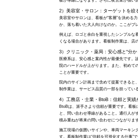
板が導線になります。さらに夜営業が強い
2）美容室・サロン：ターゲットを絞
美容室やサロンは、看板が“客層”を決める
か、落ち着いた大人向けなのか。ここがブ
例えば、ロゴと余白を重視したシンプルな
くなる場合があります。看板制作業は、店
3）クリニック・薬局：安心感と“分か
医療系は、安心感と案内性が最優先です。
院のハードルが上がります。また、初めての
ことが重要です。
院内のサイン計画まで含めて提案できると
制作業は、サービス品質の一部を担ってい
4）工務店・士業・BtoB：信頼と実
BtoBは、派手さより信頼が重要です。看
と、問い合わせ導線があること。通行人が
積み重ねが将来の問い合わせにつながりま
施工現場の仮囲いサインや、車両マーキン
す。看板制作業は“信頼を可視化する仕事”