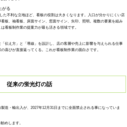
上がる
うした不利な立地ほど、看板の役割は大きくなります。入口が分かりにくい店
導看板、袖看板、床面サイン、窓面サイン、矢印、照明。複数の要素を組み
こは看板制作業の提案力が最も活きる領域です。
な「伝え方」と「導線」を設計し、店の客層や売上に影響を与えられる仕事
様の喜びが直接返ってくる。これが看板制作業の面白さです。
従来の蛍光灯の話
造・輸出入が、2027年12月31日までに全面禁止される事になっていま
お勧めします。