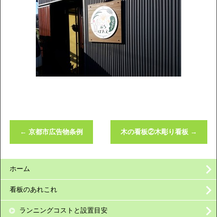
←
京都市広告物条例
木の看板②木彫り看板
→
ホーム
看板のあれこれ
ランニングコストと設置目安