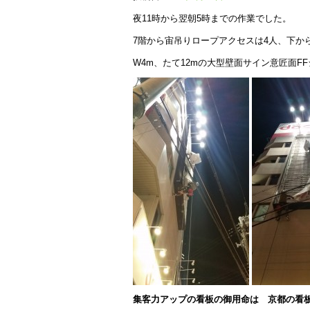
夜11時から翌朝5時までの作業でした。
7階から宙吊りロープアクセスは4人、下か
W4m、たて12mの大型壁面サイン意匠面F
集客力アップの看板の御用命は 京都の看