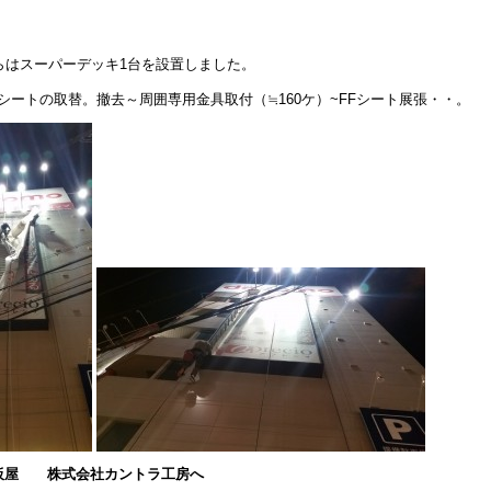
らはスーパーデッキ1台を設置しました。
Fシートの取替。撤去～周囲専用金具取付（≒160ケ）~FFシート展張・・。
板屋
株式会社カントラ工房へ